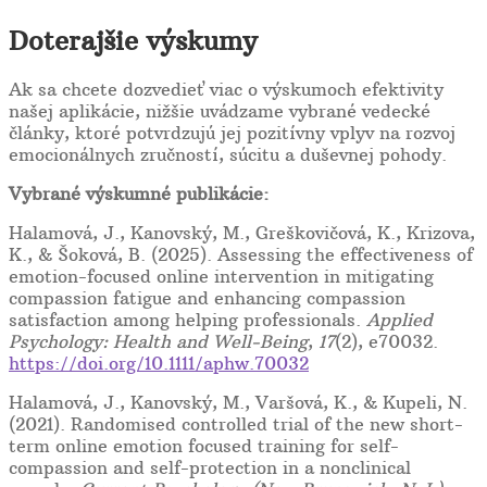
Doterajšie výskumy
Ak sa chcete dozvedieť viac o výskumoch efektivity
našej aplikácie, nižšie uvádzame vybrané vedecké
články, ktoré potvrdzujú jej pozitívny vplyv na rozvoj
emocionálnych zručností, súcitu a duševnej pohody.
Vybrané výskumné publikácie:
Halamová, J., Kanovský, M., Greškovičová, K., Krizova,
K., & Šoková, B. (2025). Assessing the effectiveness of
emotion-focused online intervention in mitigating
compassion fatigue and enhancing compassion
satisfaction among helping professionals.
Applied
Psychology: Health and Well-Being
,
17
(2), e70032.
https://doi.org/10.1111/aphw.70032
Halamová, J., Kanovský, M., Varšová, K., & Kupeli, N.
(2021). Randomised controlled trial of the new short-
term online emotion focused training for self-
compassion and self-protection in a nonclinical