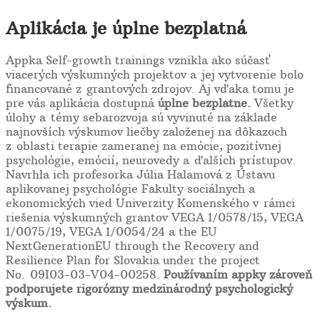
Aplikácia je úplne bezplatná
Appka Self-growth trainings vznikla ako súčasť
viacerých výskumných projektov a jej vytvorenie bolo
financované z grantových zdrojov. Aj vďaka tomu je
pre vás aplikácia dostupná
úplne bezplatne.
Všetky
úlohy a témy sebarozvoja sú vyvinuté na základe
najnovších výskumov liečby založenej na dôkazoch
z oblasti terapie zameranej na emócie, pozitívnej
psychológie,
emócií, neurovedy a ďalších prístupov.
Navrhla ich profesorka Júlia Halamová z Ústavu
aplikovanej psychológie Fakulty sociálnych a
ekonomických vied Univerzity Komenského v rámci
riešenia výskumných grantov VEGA 1/0578/15, VEGA
1/0075/19, VEGA 1/0054/24 a the EU
NextGenerationEU through the Recovery and
Resilience Plan for Slovakia under the project
No. 09I03-03-V04-00258.
Používaním appky zároveň
podporujete rigorózny medzinárodný psychologický
výskum.