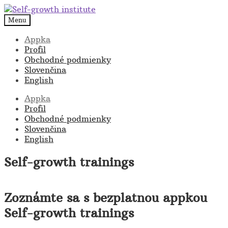
Preskočiť
Preskočiť
na
na
Menu
navigáciu
obsah
Appka
Profil
Obchodné podmienky
Slovenčina
English
Appka
Profil
Obchodné podmienky
Slovenčina
English
Self-growth trainings
Zoznámte sa s bezplatnou appkou
Self-growth trainings