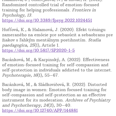
Randomized controlled trial of emotion-focused
training for helping professionals.
Frontiers in
Psychology
,
13
.
https://doi.org/10.3389/fpsyg.2022.1024451
Huťťová, K., & Halamová, J. (2020). Efekt tréningu
zameraného na emócie pre sebasúcit a sebaobranu pre
žiakov s ľahkým mentálnym postihnutím.
Studia
paedagogica
,
25
(1), Article 1.
https://doi.org/10.5817/SP2020-1-5
Baránková, M., & Karpinský, A. (2022). Effectiveness
of emotion-focused training for self-compassion and
self-protection in individuals addicted to the internet.
Psychoterapie
,
16
(1), 55–67.
Baránková, M., & Sládkovičová, R. (2022). Distorted
body image in women: Emotion focused training for
self-compassion and self-protection as an effective
instrument for its moderation.
Archives of Psychiatry
and Psychotherapy
,
24
(2), 30–40.
https://doi.org/10.12740/APP/144881