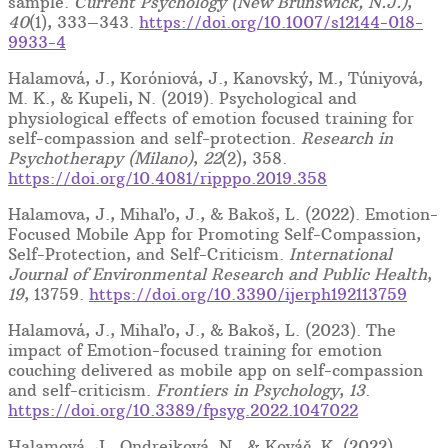
sample.
Current Psychology (New Brunswick, N.J.)
,
40
(1), 333–343.
https://doi.org/10.1007/s12144-018-
9933-4
Halamová, J., Koróniová, J., Kanovský, M., Túniyová,
M. K., & Kupeli, N. (2019). Psychological and
physiological effects of emotion focused training for
self-compassion and self-protection.
Research in
Psychotherapy (Milano)
,
22
(2), 358.
https://doi.org/10.4081/ripppo.2019.358
Halamova, J., Mihaľo, J., & Bakoš, L. (2022). Emotion-
Focused Mobile App for Promoting Self-Compassion,
Self-Protection, and Self-Criticism.
International
Journal of Environmental Research and Public Health
,
19
, 13759.
https://doi.org/10.3390/ijerph192113759
Halamová, J., Mihaľo, J., & Bakoš, L. (2023). The
impact of Emotion-focused training for emotion
couching delivered as mobile app on self-compassion
and self-criticism.
Frontiers in Psychology
,
13
.
https://doi.org/10.3389/fpsyg.2022.1047022
Halamová, J., Ondrejková, N., & Kováč, K. (2022).