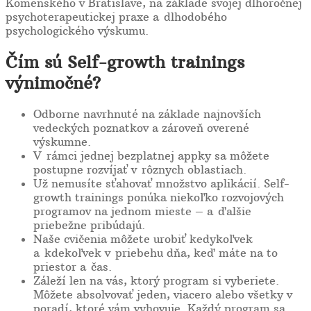
Komenského v Bratislave, na základe svojej dlhoročnej
psychoterapeutickej praxe a dlhodobého
psychologického výskumu.
Čím sú Self-growth trainings
výnimočné?
Odborne navrhnuté na základe najnovších
vedeckých poznatkov a zároveň overené
výskumne.
V rámci jednej bezplatnej appky sa môžete
postupne rozvíjať v rôznych oblastiach.
Už nemusíte sťahovať množstvo aplikácií. Self-
growth trainings ponúka niekoľko rozvojových
programov na jednom mieste – a ďalšie
priebežne pribúdajú.
Naše cvičenia môžete urobiť kedykoľvek
a kdekoľvek v priebehu dňa, keď máte na to
priestor a čas.
Záleží len na vás, ktorý program si vyberiete.
Môžete absolvovať jeden, viacero alebo všetky v
poradí, ktoré vám vyhovuje. Každý program sa